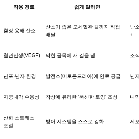
작용 경로
쉽게 말하면
산소가 좁은 모세혈관 끝까지 직접
난소
혈장 용해 산소
배달
↑
혈관신생(VEGF)
막힌 골목에 새 길을 냄
조직
난포·난자 환경
발전소(미토콘드리아)에 연료 공급
난자
자궁내막 수용성
착상에 유리한 ‘푹신한 토양’ 조성
내막
산화 스트레스
방어 시스템을 스스로 강화
세포
조절