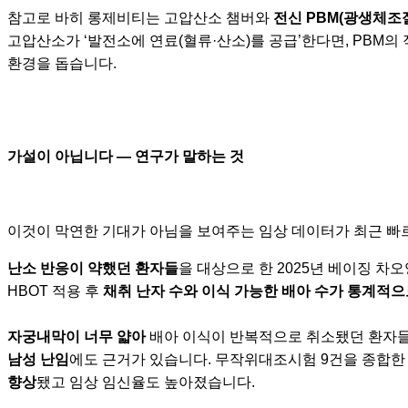
참고로 바히 롱제비티는 고압산소 챔버와
전신 PBM(광생체조
고압산소가 ‘발전소에 연료(혈류·산소)를 공급’한다면, PBM의
환경을 돕습니다.
가설이 아닙니다 — 연구가 말하는 것
이것이 막연한 기대가 아님을 보여주는 임상 데이터가 최근 빠
난소 반응이 약했던 환자들
을 대상으로 한 2025년 베이징 차
HBOT 적용 후
채취 난자 수와 이식 가능한 배아 수가 통계적
자궁내막이 너무 얇아
배아 이식이 반복적으로 취소됐던 환자들에
남성 난임
에도 근거가 있습니다. 무작위대조시험 9건을 종합한 2
향상
됐고 임상 임신율도 높아졌습니다.